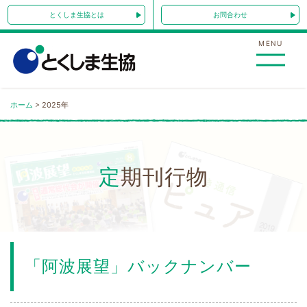
Skip
とくしま生協とは
お問合わせ
to
content
MENU
ホーム
>
2025年
定期刊行物
「阿波展望」バックナンバー