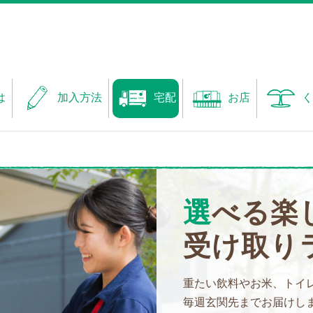
は
加入方法
宅配
お店
く
選べる楽
受け取り
重たい飲料やお米、トイ
毎週玄関先までお届けし