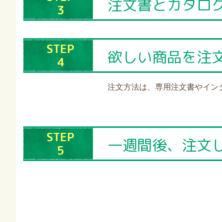
注文書とカタロ
3
STEP
欲しい商品を注
4
注文方法は、専用注文書やイン
STEP
一週間後、注文
5