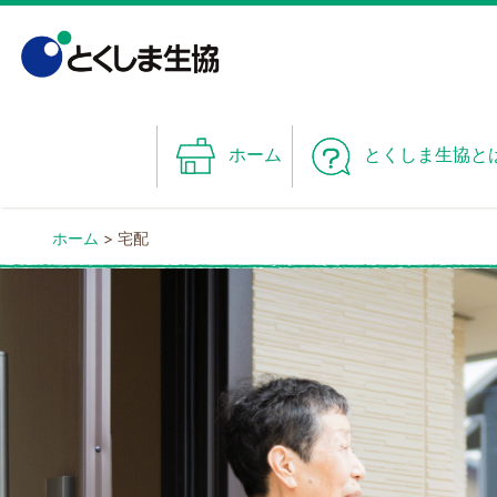
Skip
to
content
ホーム
とくしま生協と
ホーム
>
宅配