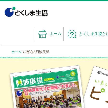
Skip
to
content
ホーム
とくしま生協と
ホーム
>
機関紙阿波展望