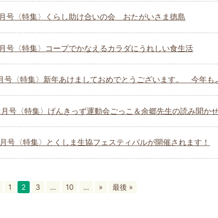
5.4月号〈特集〉くらし助け合いの会 おたがいさま徳島
5.3月号〈特集〉コープでかなえるカラダにうれしい食生活
5.1月号〈特集〉新年あけましておめでとうございます。 今年
4.12月号〈特集〉げんきっず運動会ごっこ＆余郷先生の読み聞か
4.11月号〈特集〉とくしま生協フェスティバルが開催されます！
1
2
3
...
10
...
»
最後 »