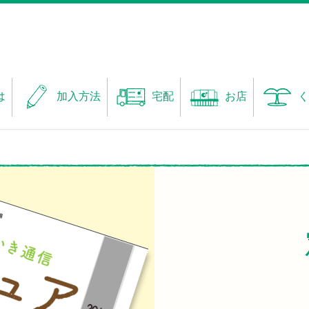
は
加入方法
宅配
お店
く