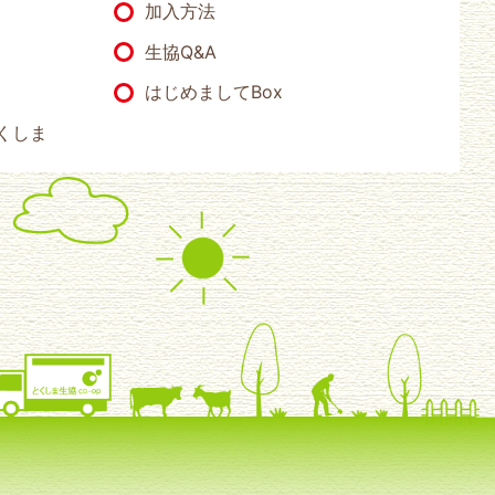
加入方法
生協Q&A
はじめましてBox
くしま