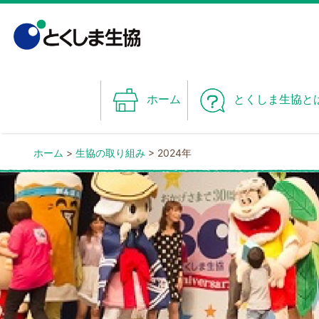
Skip
to
content
ホーム
とくしま生協と
ホーム
>
生協の取り組み
>
2024年