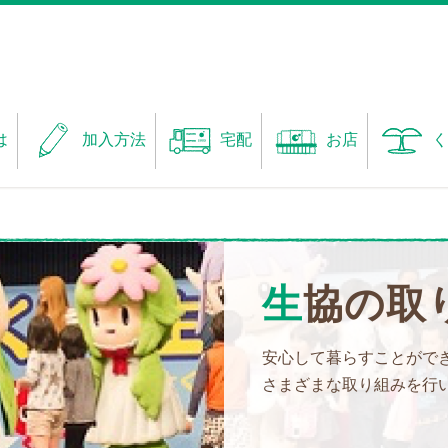
は
加入方法
宅配
お店
く
生協の取
安心して暮らすことがで
さまざまな取り組みを行