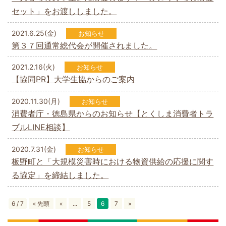
セット」をお渡ししました。
2021.6.25(金)
お知らせ
第３７回通常総代会が開催されました。
2021.2.16(火)
お知らせ
【協同PR】大学生協からのご案内
2020.11.30(月)
お知らせ
消費者庁・徳島県からのお知らせ【とくしま消費者トラ
ブルLINE相談】
2020.7.31(金)
お知らせ
板野町と「大規模災害時における物資供給の応援に関す
る協定」を締結しました。
6 / 7
« 先頭
«
...
5
6
7
»