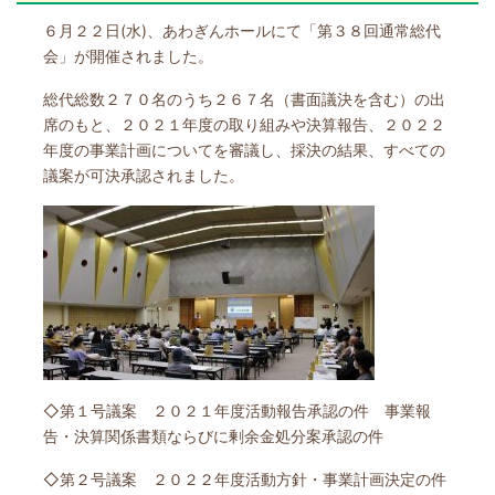
６月２２日(水)、あわぎんホールにて「第３８回通常総代
会」が開催されました。
総代総数２７０名のうち２６７名（書面議決を含む）の出
席のもと、２０２１年度の取り組みや決算報告、２０２２
年度の事業計画についてを審議し、採決の結果、すべての
議案が可決承認されました。
◇第１号議案 ２０２１年度活動報告承認の件 事業報
告・決算関係書類ならびに剰余金処分案承認の件
◇第２号議案 ２０２２年度活動方針・事業計画決定の件