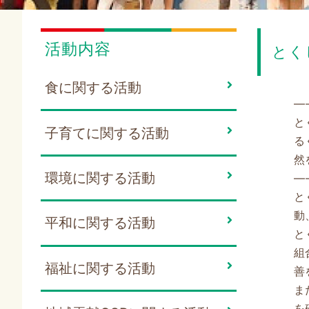
活動内容
とく
食に関する活動
—
と
子育てに関する活動
る
然
環境に関する活動
—
と
動
平和に関する活動
と
組
福祉に関する活動
善
ま
を