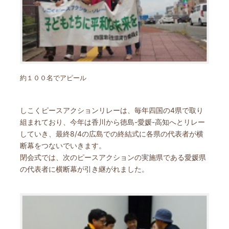
約１００名でアピール
しこくピースアクションリレーは、毎年四国の4県で取り
組まれており、今年は香川から徳島-愛媛-高知へとリレー
していき、最終8/4の広島での終結式に各県の代表者が横
断幕をつないでいきます。
閉会式では、次のピースアクションの実施県である愛媛県
の代表者に横断幕が引き継がれました。