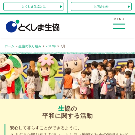
Skip
とくしま生協とは
お問合わせ
to
content
MENU
ホーム
>
生協の取り組み
>
2017年
>
7月
生協の
平和に関する活動
安心して暮らすことができるように、
さまざまな取り組みを行い、より良い地域や社会の実現をめざ