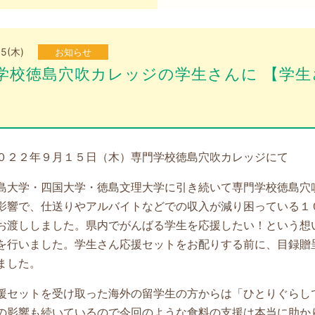
15(木)
お知らせ
学校徳島穴吹カレッジの学生さんに 【学
０２２年９月１５日（木）専門学校徳島穴吹カレッジにて
島大学・四国大学・徳島文理大学に引き続いて専門学校徳島穴
影響で、仕送りやアルバイトなどでの収入が減り困っている１
お渡ししました。県内でがんばる学生を応援したい！という想
を行いました。学生さん応援セットをお配りする前に、目録贈
ました。
援セットを受け取った海外の留学生の方からは「ひとりぐらし
の影響も続いているので今回のような食料の支援は本当に助か