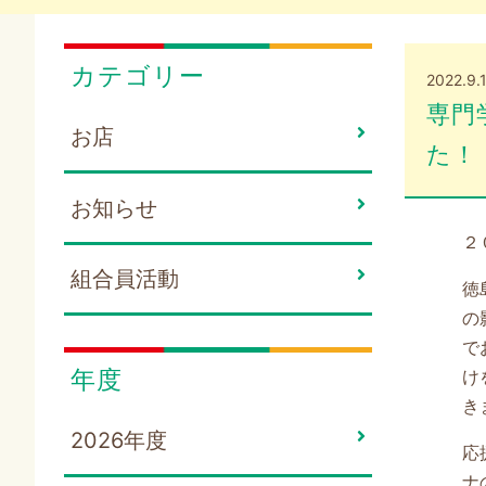
カテゴリー
2022.9.
専門
お店
た！
お知らせ
２
組合員活動
徳
の
で
年度
け
き
2026年度
応
ナ