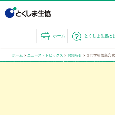
Skip
to
content
ホーム
とくしま生協と
ホーム
>
ニュース・トピックス
>
お知らせ
>
専門学校徳島穴吹