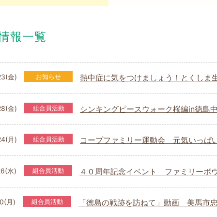
情報一覧
23(金)
お知らせ
熱中症に気をつけましょう！とくしま
28(金)
組合員活動
シンキングピースウォーク桜編in徳島
24(月)
組合員活動
コープファミリー運動会 元気いっぱ
26(水)
組合員活動
４０周年記念イベント ファミリーボ
10(月)
組合員活動
「徳島の戦跡を訪ねて」動画 美馬市