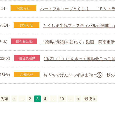
3(月)
お知らせ
ハートフルコープとくしま “ＥＶトラ
.25(月)
お知らせ
とくしま生協フェスティバルが開催し
.7(木)
組合員活動
「徳島の戦跡を訪ねて」動画 阿南市伊
.22(火)
組合員活動
10/21（月）げんきっず運動会ごっこ
.18(金)
お知らせ
おうちでげんきっずみまPart⑥ 秋の
« 先頭
«
...
2
3
4
...
10
...
»
最後 »