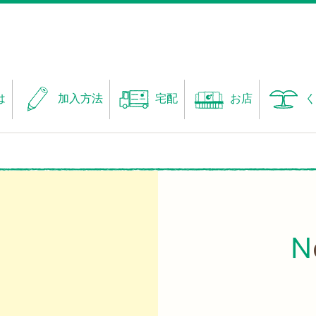
は
加入方法
宅配
お店
く