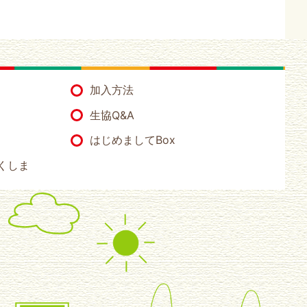
加入方法
生協Q&A
はじめましてBox
くしま